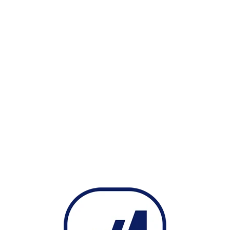
// kapanış fiyatlarını oku
var Veriler = Sistem.GrafikFiyatSec(“Kapani
// hareketli ortalamaları hesapla
var MA1 = Sistem.MA(Veriler, Yontem, Periyo
var MA2 = Sistem.MA(Veriler, Yontem, Periy
Sistem.KesismeTara(MA1, MA2);
Sistem.StopVeyaKarFlatPuan(1.500,4.500);