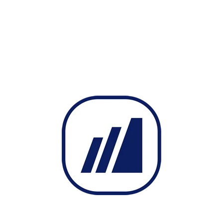
Hafta Sonu Fonksiyonu
Kesisme Tara
Lisans Kontrol
Liste(BarSayisi, Deger)
Liste(Deger)
MailGonder Fonksiyonu
Parametreler Fonksiyonu
Periyot
Ref (Liste, BarSayisi)
Renk Fonksiyonu
ResimEkle Fonksiyonu
Robot Viop Aktif