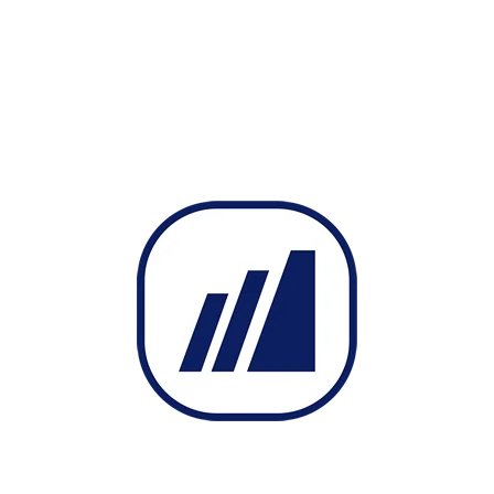
Donem Cevir
Getiri Hesapla ve KarZarar Fonksiyonları
GoruntuKaydet Fonksiyonu
Grafik Fiyat Oku (Grafik Verileri, “Değer”)
Grafik Fiyat Oku (Sembol, Periyot, “Değer”);
Grafik Fiyat Seç
Grafik Guncelle
Grafik Verileri
Grafik Verilerinde Tarih Hizala
Grafik Verilerini Oku
Grafik Verisi İndir