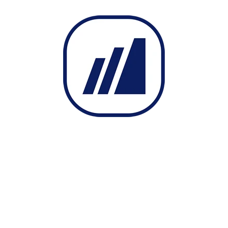
sı
listenin INDEX’i kullanılarak
okunur/yazılır/hesaplatılır.
ÖRNEK: (Her bir barın yüksek ve düşükleri
arasındaki farkı Listem1 olarak, Her barda
gerçekleşmiş işlem adedi değerinin 10 katını
da Listem2 olarak hesaplamak ve ekrana
çizmek:
var
Veri =
Sistem
.GrafikVerileri;
var
Listem1 =
Sistem
.Liste(0);
var
Listem2 =
Sistem
.Liste(0);
for
(
int
i= 1; i < Veri.Count; i++)
{
Listem1[i] = (Veri[i].High – Veri[i].Low);
Listem2[i] = (Veri[i].Size* 10);
}