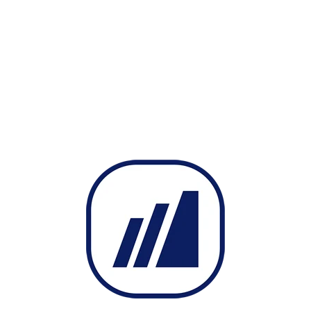
ResimEkle Fonksiyonu
Robot Viop Aktif
SayiYuvarla Fonksiyonu
Sembol
Sembol Tanimla
Sistem Getir
Sistem.Mesaj()
Sistem.Ses()
Stop Veya Kar Flat
Tarih ve Saat Fonksiyonu
Trend Asagi Kirilirsa